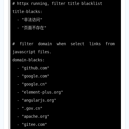
# httpx running, filter title blacklist

title-blacks: 

  - "非法访问"

  - "页面不存在"

# filter domain when select links from 
javascript files.

domain-blacks: 

  - "github.com"

  - "google.com"

  - "google.cn"

  - "element-plus.org"

  - "angularjs.org"

  - ".gov.cn"

  - "apache.org"

  - "gitee.com"
