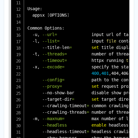
Usage:

  appsx 
[
OPTIONS
]
Common Options:

  -u, 
--url
=
              input url of target
  -l, 
--list
=
             input 
file
 containi
      --title-len
=
set
 title display 
  -t, 
--threads
=
          number of threads 
--timeout
=
          httpx running 
time
  -x, 
--excode
=
           specify the status
400,401
,404,406,41
--config
=
           path to the config
--proxy
=
set
 request proxy 
      --no-show-bar       disable show progre
      --target-dir
=
set
 target directo
      --crawling-timeout
=
 common crawling 
ti
      --crawling-threads
=
 number of threads 
  -m, 
--maxnum
=
           max number of link
--headless
enable
 headless cra
      --headless-timeout
=
 headless crawling 
      --show-browser      show the browser o