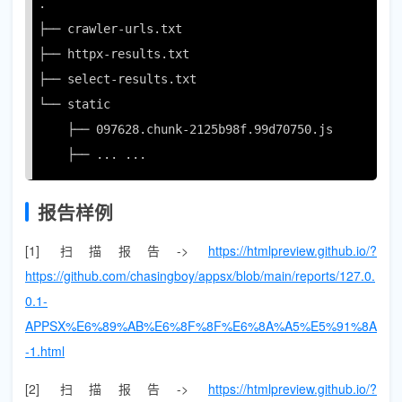
.

├── crawler-urls.txt

├── httpx-results.txt

├── select-results.txt

└── static

    ├── 097628.chunk-2125b98f.99d70750.js

    ├── ... ...
报告样例
[1] 扫描报告->
https://htmlpreview.github.io/?
https://github.com/chasingboy/appsx/blob/main/reports/127.0.
0.1-
APPSX%E6%89%AB%E6%8F%8F%E6%8A%A5%E5%91%8A
-1.html
[2] 扫描报告->
https://htmlpreview.github.io/?