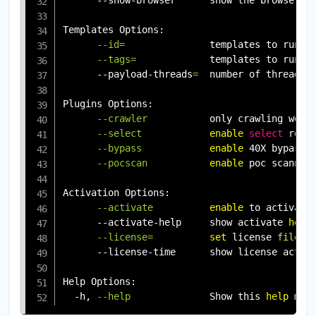
Templates Options:

--id
=
               templates to run b
--tags
=
             templates to run b
      --payload-threads
=
  number of threads 
Plugins Options:

--crawler
           only crawling web 
--select
enable
select
 rout
--bypass
enable
 40X bypass t
--pocscan
enable
 poc scanning
Activation Options:

--activate
enable
 to activate 
      --activate-help     show activate 
help
--license
=
set
 license 
file
 e
      --license-time      show license activ
Help Options:

  -h, 
--help
              Show this 
help
 mes