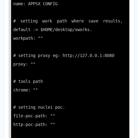
name: APPSX CONFIG

# setting work path where save results, 
default -> $HOME/desktop/xworks.

workpath: ""

# setting proxy eg: http://127.0.0.1:8080

proxy: ""

# tools path

chrome: ""

# setting nuclei poc.

file-poc-path: ""

http-poc-path: ""
