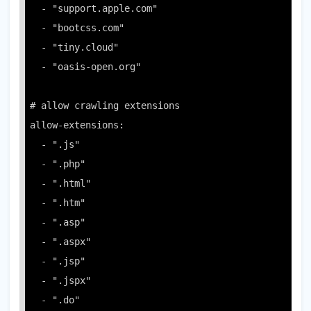
  - "support.apple.com"

  - "bootcss.com"

  - "tiny.cloud"

  - "oasis-open.org"

# allow crawling extensions

allow-extensions:

  - ".js"

  - ".php"

  - ".html"

  - ".htm"

  - ".asp"

  - ".aspx"

  - ".jsp"

  - ".jspx"

  - ".do"
