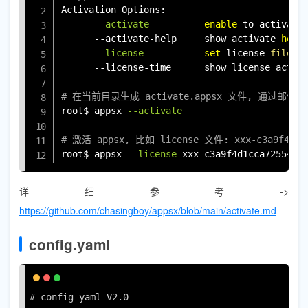
Activation Options:

--activate
enable
 to activate 
      --activate-help     show activate 
help
--license
=
set
 license 
file
 e
      --license-time      show license activ
# 在当前目录生成 activate.appsx 文件, 通过邮
root$ appsx 
--activate
# 激活 appsx, 比如 license 文件: xxx-c3a9f4d1cca
root$ appsx 
--license
 xxx-c3a9f4d1cca725543a
详细参考->
https://github.com/chasingboy/appsx/blob/main/activate.md
config.yaml
# config yaml V2.0
