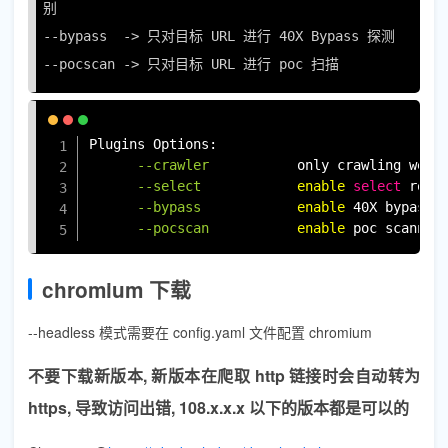
别

--bypass  -> 只对目标 URL 进行 40X Bypass 探测

--pocscan -> 只对目标 URL 进行 poc 扫描
复制
Plugins Options:

--crawler
           only crawling web 
--select
enable
select
 rout
--bypass
enable
 40X bypass t
--pocscan
enable
 poc scannin
chromium 下载
--headless 模式需要在 config.yaml 文件配置 chromium
不要下载新版本, 新版本在爬取 http 链接时会自动转为
https, 导致访问出错, 108.x.x.x 以下的版本都是可以的