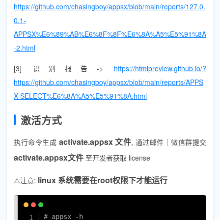
https://github.com/chasingboy/appsx/blob/main/reports/127.0.
0.1-
APPSX%E6%89%AB%E6%8F%8F%E6%8A%A5%E5%91%8A
-2.html
[3] 识别报告->
https://htmlpreview.github.io/?
https://github.com/chasingboy/appsx/blob/main/reports/APPS
X-SELECT%E6%8A%A5%E5%91%8A.html
激活方式
activate.appsx 文件
执行命令生成
, 通过邮件｜微信群提交
activate.appsx文件
至开发者获取 license
linux 系统需要在root权限下才能运行
⚠️注意:
复制
# appsx -h