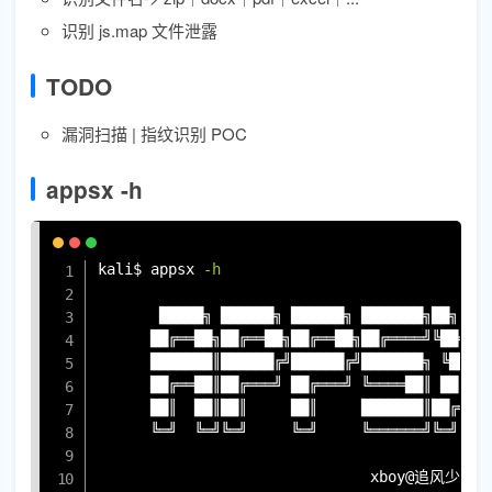
识别 js.map 文件泄露
TODO
漏洞扫描 | 指纹识别 POC
appsx -h
复制
kali$ appsx 
-h
       █████╗ ██████╗ ██████╗ ███████╗██╗  ██
      ██╔══██╗██╔══██╗██╔══██╗██╔════╝╚██╗██╔
      ███████║██████╔╝██████╔╝███████╗ ╚███╔╝
      ██╔══██║██╔═══╝ ██╔═══╝ ╚════██║ ██╔██╗
      ██║  ██║██║     ██║     ███████║██╔╝ ██
      ╚═╝  ╚═╝╚═╝     ╚═╝     ╚══════╝╚═╝  ╚═
                               xboy@追风少年
