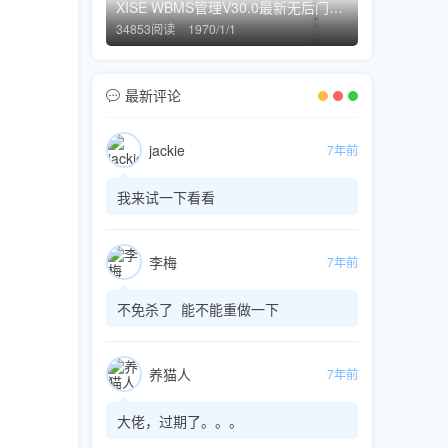
XISE WBMS管理V30.0最新无后门过狗过WAF版
34853阅读
1970/1/1
最新评论
jackie
7年前
我来试一下看看
李梅
7年前
不免杀了 能不能重做一下
养猫人
7年前
大佬，过期了。。。