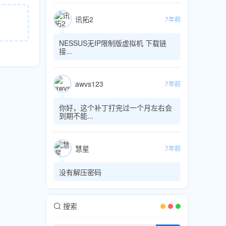
讯拓2
7年前
NESSUS无IP限制版虚拟机 下载链
接...
awvs123
7年前
你好，这个补丁打完过一个月左右会
到期不能...
慧星
7年前
没有解压密码
搜索