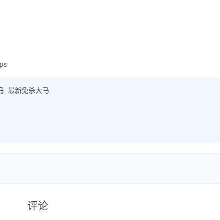
ps
大马_最新免杀大马
评论