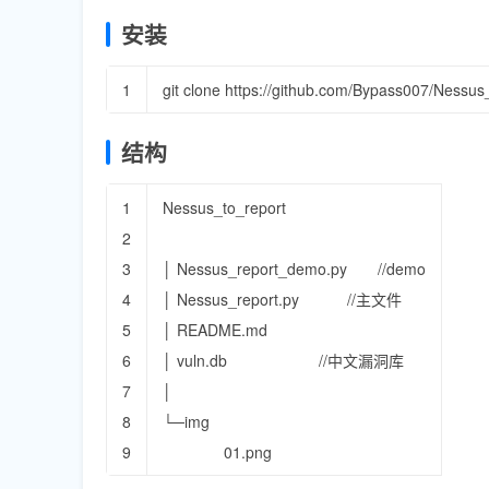
安装
1
git
clone
https
:
//github.com/Bypass007/Nessus_
结构
1
Nessus_to
_
report
2
3
│
Nessus_report_demo
.
py
//demo
4
│
Nessus_report
.
py
//主文件
5
│
README
.
md
6
│
vuln
.
db
//中文漏洞库
7
│
8
└─
img
9
01.png