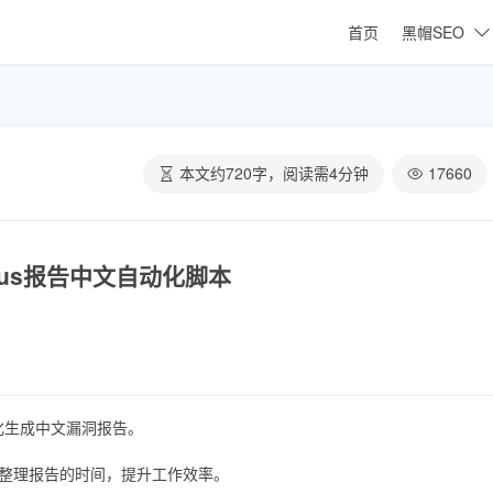
首页
黑帽SEO
本文约
720
字，阅读需
4
分钟
17660
sus报告中文自动化脚本
化生成中文漏洞报告。
少整理报告的时间，提升工作效率。