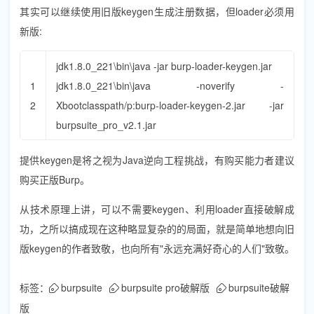
其实可以继续使用旧版keygen生成注册数据，但loader必须用
新版:
jdk1
.
8.0_221
\
bin
\
java
-
jar
burp
-
loader
-
keygen
.
jar
1
jdk1
.
8.0_221
\
bin
\
java
-
noverify
-
2
Xbootclasspath
/
p
:
burp
-
loader
-
keygen
-
2.jar
-
jar
burpsuite_pro_v2
.
1.jar
提供keygen是将之视为Java逆向工程挑战，有购买能力者建议
购买正版Burp。
从技术原理上讲，可以不需要keygen、利用loader直接破解成
功，之所以搞成现在这种略显复杂的的局面，就是简单地想向旧
版keygen的作者致敬，也向所有"永远充满好奇心的人们"致敬。
标签：
burpsuite
burpsuite pro破解版
burpsuite破解
版