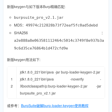
新版keygen与如下版本Burp精确匹配:
burpsuite_pro_v2.1.jar
MD5：
49974c212828b73f72eaf5fc0ad5debd
SHA256：
a2e888a8e063581112464c5014c3749f8e937b3a
9c6d35ce76864b1d472cfd9e
新版keygen用法如下:
jdk1
.
8.0_221
\
bin
\
java
-
jar
burp
-
loader
-
keygen
-
2.jar
1
jdk1
.
8.0_221
\
bin
\
java
-
noverify
-
2
Xbootclasspath
/
p
:
burp
-
loader
-
keygen
-
2.jar
-
jar
burpsuite_pro_v2
.
1.jar
或参考：
BurpSuite破解burp-loader-keygen使用教程