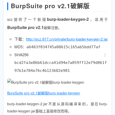
BurpSuite pro v2.1破解版
burp-loader-keygen-2
scz提供了一个新版
，适用于
BurpSuite pro v2.1
破解注册。
下载：
http://scz.617.cn/private/burp-loader-keygen-2.jar
MD5：
a6483f034745a08615c165ab5bdd77af
SHA256：
bcd2fa3e86b61dcca41d94e7a059ff12ef9d061f
97b1e784e76c4b123682e901
BurpSuite pro v2.1破解版burp-loader-keygen
burp-loader-keygen-2.jar不是从源码编译来的，是在burp-
loader-keygen.jar基础上直接修改而得。