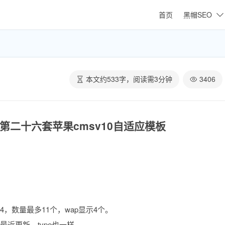
首页
黑帽SEO
本文约
533
字，阅读需
3
分钟
3406
涂第二十六套苹果cmsv10自适应模板
，数量最多11个，wap显示4个。
近更新，type也一样。