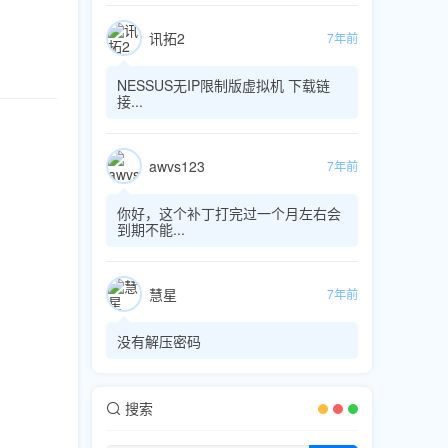
讯拓2
7年前
NESSUS无IP限制版虚拟机 下载链
接...
awvs123
7年前
你好，这个补丁打完过一个月左右会
到期不能...
慧星
7年前
没有解压密码
搜索