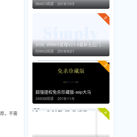
99401阅读
2018/10/3
2
XISE WBMS管理V23.8最新无后门过狗过WAF版
55902阅读
2018/9/21
3
超强提权免杀珍藏版-asp大马
34938阅读
2018/11/9
4
推荐。不需