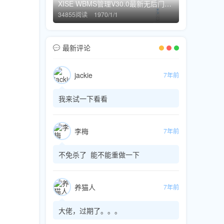
XISE WBMS管理V30.0最新无后门过狗过WAF版
34855阅读
1970/1/1
最新评论
jackie
7年前
我来试一下看看
李梅
7年前
不免杀了 能不能重做一下
养猫人
7年前
大佬，过期了。。。