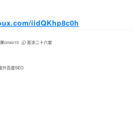
zoux.com/iidQKhp8c0h
果cmsv10
首涂二十六套
提升百度SEO